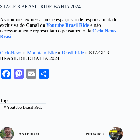
STAGE 3 BRASIL RIDE BAHIA 2024
As opiniões expressas neste espaço são de responsabilidade
exclusiva do
Canal do
Youtube Brasil Ride
e não
necessariamente representam o pensamento da
Ciclo News
Brasil
.
CicloNews
»
Mountain Bike
»
Brasil Ride
»
STAGE 3
BRASIL RIDE BAHIA 2024
Fa
M
E
S
ce
as
m
ha
bo
to
ail
re
Tags
ok
do
#
Youtube Brasil Ride
n
ANTERIOR
PRÓXIMO