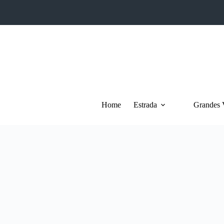
Pular
para
o
conteúdo
Home
Estrada
Grandes 