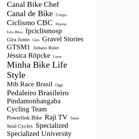
Canal Bike Chef
Canal de Bike
Ceepo
Ciclismo CBC
Doping
fpciclismosp
Edro Bikes
Gravel Stories
Gira Junto
Giro
GTSM1
Juliano Rider
Jéssica Röpcke
Limar
Minha Bike Life
Style
Mtb Race Brasil
Oggi
Pedaleiro Brasileiro
Pindamonhangaba
Cycling Team
Raji TV
Powerlink Bike
Sense
Specialized
Soul Cycles
Specialized University