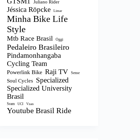
GTSM1
Juliano Rider
Jéssica Röpcke
Limar
Minha Bike Life
Style
Mtb Race Brasil
Oggi
Pedaleiro Brasileiro
Pindamonhangaba
Cycling Team
Raji TV
Powerlink Bike
Sense
Specialized
Soul Cycles
Specialized University
Brasil
Sram
UCI
Vzan
Youtube Brasil Ride