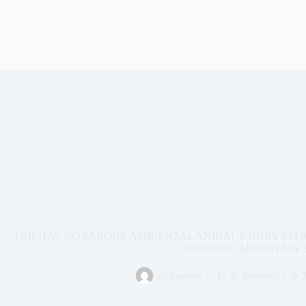
TRILHAS NO PARQUE AMBIENTAL ANÍBAL KHURY EM 
CICLISMO MOUNTAIN 
ciclonews
11 de novembro de 