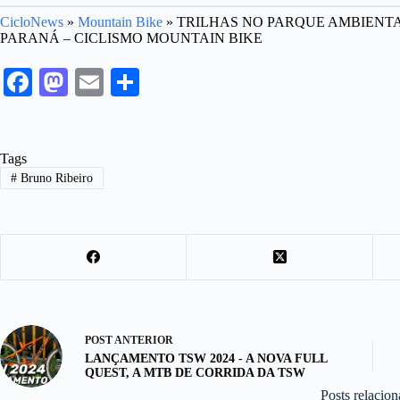
CicloNews
»
Mountain Bike
»
TRILHAS NO PARQUE AMBIENT
PARANÁ – CICLISMO MOUNTAIN BIKE
Fa
M
E
S
ce
as
m
ha
bo
to
ail
re
Tags
ok
do
#
Bruno Ribeiro
n
POST
ANTERIOR
LANÇAMENTO TSW 2024 - A NOVA FULL
QUEST, A MTB DE CORRIDA DA TSW
Posts relacio