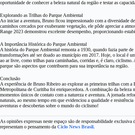
oportunidade de conhecer a beleza natural da região e testar as capacida
Explorando as Trilhas do Parque Ambiental
Ao iniciar a aventura, Bruno ficou impressionado com a diversidade de
caminhos cercados por exuberante vegetação, ele pôde apreciar a atmos
Range 2023 demonstrou excelente desempenho, proporcionando estabili
A Importância Histórica do Parque Ambiental
A história do Parque Ambiental remonta a 1930, quando fazia parte de 
transformações até ser doado ao município em 2017. Hoje, o local é um
ao ar livre, como trilhas para caminhadas, corridas e, é claro, ciclismo.
parque são aspectos que contribuem para sua importância na região.
Conclusão
A experiência de Bruno Ribeiro ao explorar as primeiras trilhas co
Metropolitana de Curitiba foi enriquecedora. A combinação da beleza n
momentos únicos de contato com a natureza e aventura. A jornada refor
naturais, ao mesmo tempo em que evidenciou a qualidade e resistên
aventuras e descobertas sobre o mundo do ciclismo!
As opiniões expressas neste espaço são de responsabilidade exclusiva
representam o pensamento da
Ciclo News Brasil
.