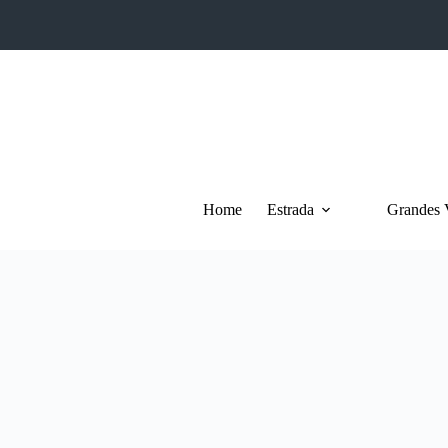
Pular
para
o
conteúdo
Home
Estrada
Grandes 