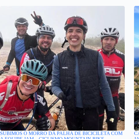
SUBIMOS O MORRO DA PALHA DE BICICILETA COM
C
A EQUIPE JAM – CICLISMO MOUNTAIN BIKE
J