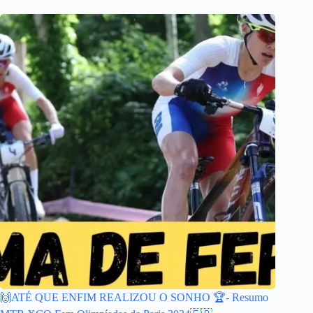
🙌ATÉ QUE ENFIM REALIZOU O SONHO 🏆- Resumo