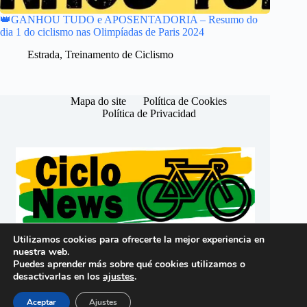
👑GANHOU TUDO e APOSENTADORIA – Resumo do
dia 1 do ciclismo nas Olimpíadas de Paris 2024
Estrada
,
Treinamento de Ciclismo
Mapa do site
Política de Cookies
Política de Privacidad
Utilizamos cookies para ofrecerte la mejor experiencia en
nuestra web.
Português (Brasil)
Puedes aprender más sobre qué cookies utilizamos o
Español (España)
desactivarlas en los
ajustes
.
Copyright © 2026 -
CicloNews Brasil
Aceptar
Ajustes