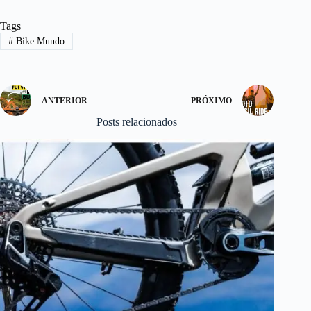
bo
to
ail
re
Tags
ok
do
#
Bike Mundo
n
ANTERIOR
PRÓXIMO
Posts relacionados