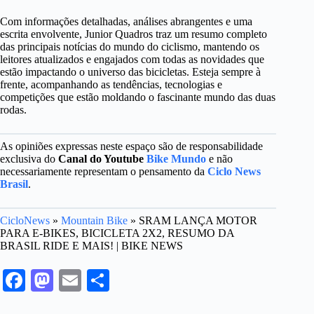
Com informações detalhadas, análises abrangentes e uma
escrita envolvente, Junior Quadros traz um resumo completo
das principais notícias do mundo do ciclismo, mantendo os
leitores atualizados e engajados com todas as novidades que
estão impactando o universo das bicicletas. Esteja sempre à
frente, acompanhando as tendências, tecnologias e
competições que estão moldando o fascinante mundo das duas
rodas.
As opiniões expressas neste espaço são de responsabilidade
exclusiva do
Canal do Youtube
Bike Mundo
e não
necessariamente representam o pensamento da
Ciclo News
Brasil
.
CicloNews
»
Mountain Bike
»
SRAM LANÇA MOTOR
PARA E-BIKES, BICICLETA 2X2, RESUMO DA
BRASIL RIDE E MAIS! | BIKE NEWS
Fa
M
E
S
ce
as
m
ha