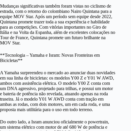
Mudanças significativas também foram vistas no ciclismo de
estrada, com o retorno do colombiano Nairo Quintana para a
equipe MOV Star. Após um período sem equipe desde 2022,
Quintana promete trazer toda a sua experiência e habilidade
para as competições. Com vitórias importantes no Giro de
Itália e na Volta da Espanha, além de excelentes colocações no
Tour de France, Quintana promete um futuro brilhante na
MOV Star.
**Tecnologia – Yamaha e Isram: Novas Fronteiras em
Bicicletas**
A Yamaha surpreendeu o mercado ao anunciar duas novidades
em sua linha de bicicletas: os modelos Y00 Z e Y01 W AWD,
ambos com assistência elétrica. O modelo Y00 Z conta com
um DNA agressivo, projetado para trilhas, e possui um motor
e bateria de potência não revelada, atuando apenas na roda
traseira. Já o modelo Y01 W AWD conta com tração em
ambas as rodas, com dois motores, um em cada roda, e uma
proposta mais utilitária para o uso em todo terreno.
Do outro lado, a Isram anunciou oficialmente o powertrain,
um sistema elétrico com motor de até 680 W de potência e