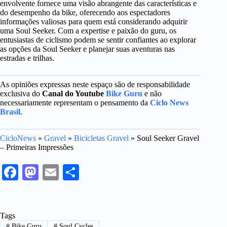
envolvente fornece uma visão abrangente das características e
do desempenho da bike, oferecendo aos espectadores
informações valiosas para quem está considerando adquirir
uma Soul Seeker. Com a expertise e paixão do guru, os
entusiastas de ciclismo podem se sentir confiantes ao explorar
as opções da Soul Seeker e planejar suas aventuras nas
estradas e trilhas.
As opiniões expressas neste espaço são de responsabilidade
exclusiva do
Canal do Youtube
Bike Guru
e não
necessariamente representam o pensamento da
Ciclo News
Brasil
.
CicloNews
»
Gravel
»
Bicicletas Gravel
»
Soul Seeker Gravel
– Primeiras Impressões
Fa
M
E
S
ce
as
m
ha
bo
to
ail
re
Tags
ok
do
#
Bike Guru
#
Soul Cycles