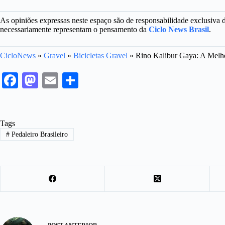
As opiniões expressas neste espaço são de responsabilidade exclusiva
necessariamente representam o pensamento da
Ciclo News Brasil
.
CicloNews
»
Gravel
»
Bicicletas Gravel
»
Rino Kalibur Gaya: A Melhor
Fa
M
E
S
ce
as
m
ha
bo
to
ail
re
Tags
ok
do
#
Pedaleiro Brasileiro
n