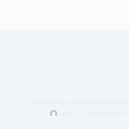
Rino Kalibur Gaya: A Melhor Road Bike Barata para Ini
ciclonews
23 de outubro de 2024