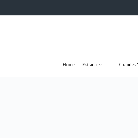
Pular
para
o
conteúdo
Home
Estrada
Grandes 