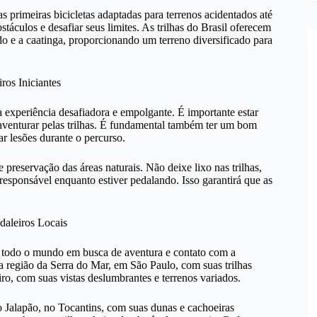
as primeiras bicicletas adaptadas para terrenos acidentados até
áculos e desafiar seus limites. As trilhas do Brasil oferecem
do e a caatinga, proporcionando um terreno diversificado para
ros Iniciantes
uma experiência desafiadora e empolgante. É importante estar
 aventurar pelas trilhas. É fundamental também ter um bom
ar lesões durante o percurso.
 preservação das áreas naturais. Não deixe lixo nas trilhas,
 responsável enquanto estiver pedalando. Isso garantirá que as
daleiros Locais
 de todo o mundo em busca de aventura e contato com a
 a região da Serra do Mar, em São Paulo, com suas trilhas
ro, com suas vistas deslumbrantes e terrenos variados.
do Jalapão, no Tocantins, com suas dunas e cachoeiras