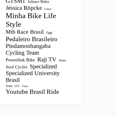
GTSM1
Juliano Rider
Jéssica Röpcke
Limar
Minha Bike Life
Style
Mtb Race Brasil
Oggi
Pedaleiro Brasileiro
Pindamonhangaba
Cycling Team
Raji TV
Powerlink Bike
Sense
Specialized
Soul Cycles
Specialized University
Brasil
Sram
UCI
Vzan
Youtube Brasil Ride