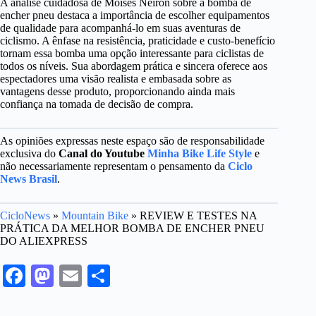
A análise cuidadosa de Moisés Neiron sobre a bomba de
encher pneu destaca a importância de escolher equipamentos
de qualidade para acompanhá-lo em suas aventuras de
ciclismo. A ênfase na resistência, praticidade e custo-benefício
tornam essa bomba uma opção interessante para ciclistas de
todos os níveis. Sua abordagem prática e sincera oferece aos
espectadores uma visão realista e embasada sobre as
vantagens desse produto, proporcionando ainda mais
confiança na tomada de decisão de compra.
As opiniões expressas neste espaço são de responsabilidade
exclusiva do
Canal do Youtube
Minha Bike Life Style
e
não necessariamente representam o pensamento da
Ciclo
News Brasil
.
CicloNews
»
Mountain Bike
»
REVIEW E TESTES NA
PRÁTICA DA MELHOR BOMBA DE ENCHER PNEU
DO ALIEXPRESS
Fa
M
E
S
ce
as
m
ha