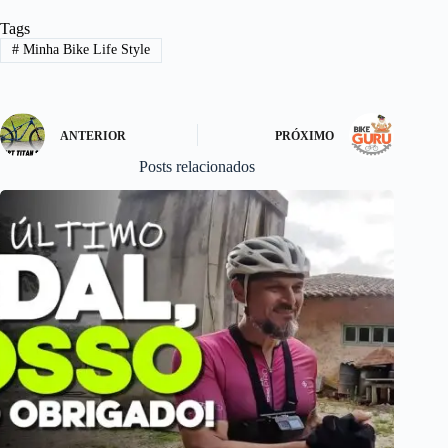
bo
to
ail
re
Tags
ok
do
#
Minha Bike Life Style
n
ANTERIOR
PRÓXIMO
Posts relacionados