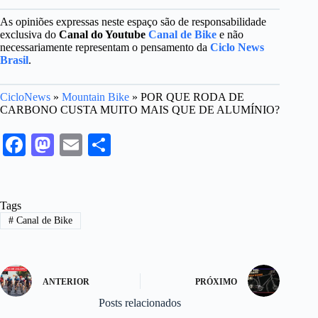
As opiniões expressas neste espaço são de responsabilidade
exclusiva do
Canal do Youtube
Canal de Bike
e não
necessariamente representam o pensamento da
Ciclo News
Brasil
.
CicloNews
»
Mountain Bike
»
POR QUE RODA DE
CARBONO CUSTA MUITO MAIS QUE DE ALUMÍNIO?
Fa
M
E
S
ce
as
m
ha
bo
to
ail
re
Tags
ok
do
#
Canal de Bike
n
ANTERIOR
PRÓXIMO
Posts relacionados