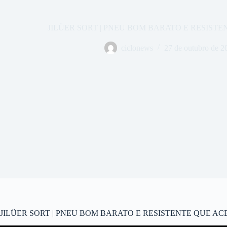
JILÜER SORT | PNEU BOM BARATO E RESISTE
ciclonews
27 de outubro de 2
JILÜER SORT | PNEU BOM BARATO E RESISTENTE QUE ACEITA