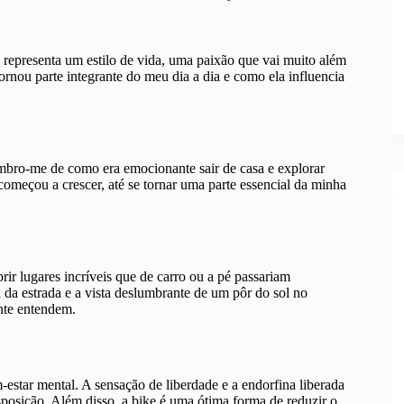
 representa um estilo de vida, uma paixão que vai muito além
ornou parte integrante do meu dia a dia e como ela influencia
mbro-me de como era emocionante sair de casa e explorar
omeçou a crescer, até se tornar uma parte essencial da minha
ir lugares incríveis que de carro ou a pé passariam
a da estrada e a vista deslumbrante de um pôr do sol no
ente entendem.
estar mental. A sensação de liberdade e a endorfina liberada
posição. Além disso, a bike é uma ótima forma de reduzir o