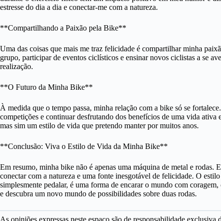
estresse do dia a dia e conectar-me com a natureza.
**Compartilhando a Paixão pela Bike**
Uma das coisas que mais me traz felicidade é compartilhar minha paixã
grupo, participar de eventos ciclísticos e ensinar novos ciclistas a se 
realização.
**O Futuro da Minha Bike**
À medida que o tempo passa, minha relação com a bike só se fortalece.
competições e continuar desfrutando dos benefícios de uma vida ativa 
mas sim um estilo de vida que pretendo manter por muitos anos.
**Conclusão: Viva o Estilo de Vida da Minha Bike**
Em resumo, minha bike não é apenas uma máquina de metal e rodas. E
conectar com a natureza e uma fonte inesgotável de felicidade. O estil
simplesmente pedalar, é uma forma de encarar o mundo com coragem, de
e descubra um novo mundo de possibilidades sobre duas rodas.
As opiniões expressas neste espaço são de responsabilidade exclusiva