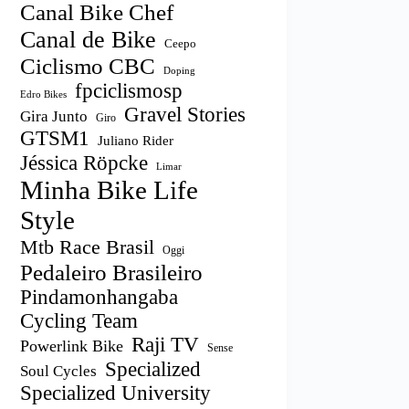
Canal Bike Chef
Canal de Bike
Ceepo
Ciclismo CBC
Doping
fpciclismosp
Edro Bikes
Gravel Stories
Gira Junto
Giro
GTSM1
Juliano Rider
Jéssica Röpcke
Limar
Minha Bike Life
Style
Mtb Race Brasil
Oggi
Pedaleiro Brasileiro
Pindamonhangaba
Cycling Team
Raji TV
Powerlink Bike
Sense
Specialized
Soul Cycles
Specialized University