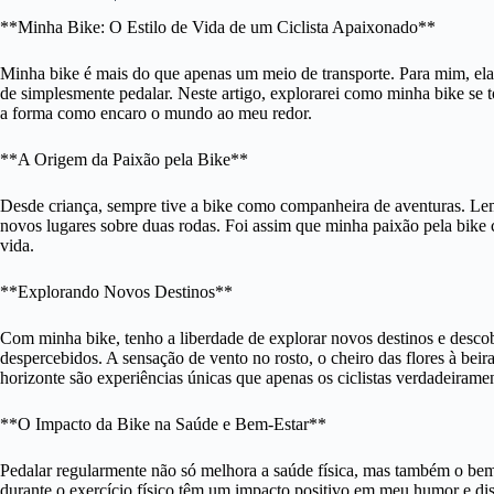
**Minha Bike: O Estilo de Vida de um Ciclista Apaixonado**
Minha bike é mais do que apenas um meio de transporte. Para mim, ela
de simplesmente pedalar. Neste artigo, explorarei como minha bike se t
a forma como encaro o mundo ao meu redor.
**A Origem da Paixão pela Bike**
Desde criança, sempre tive a bike como companheira de aventuras. Le
novos lugares sobre duas rodas. Foi assim que minha paixão pela bike c
vida.
**Explorando Novos Destinos**
Com minha bike, tenho a liberdade de explorar novos destinos e descobr
despercebidos. A sensação de vento no rosto, o cheiro das flores à beir
horizonte são experiências únicas que apenas os ciclistas verdadeiram
**O Impacto da Bike na Saúde e Bem-Estar**
Pedalar regularmente não só melhora a saúde física, mas também o bem-
durante o exercício físico têm um impacto positivo em meu humor e dis