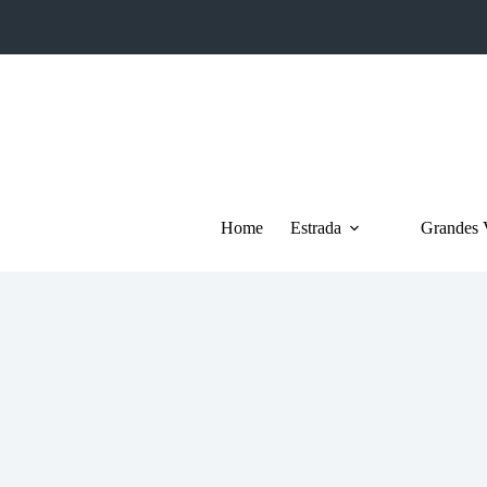
Pular
para
o
conteúdo
Home
Estrada
Grandes 