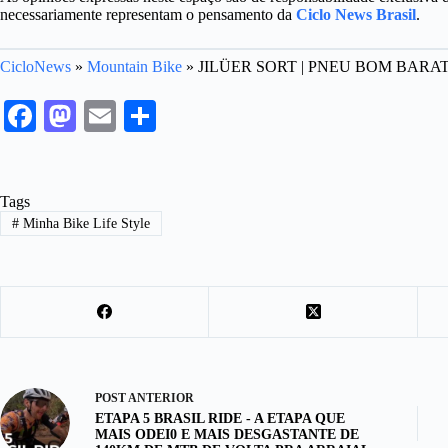
necessariamente representam o pensamento da
Ciclo News Brasil
.
CicloNews
»
Mountain Bike
»
JILÜER SORT | PNEU BOM BARA
Fa
M
E
S
ce
as
m
ha
bo
to
ail
re
Tags
ok
do
#
Minha Bike Life Style
n
POST
ANTERIOR
ETAPA 5 BRASIL RIDE - A ETAPA QUE
MAIS ODEI0 E MAIS DESGASTANTE DE