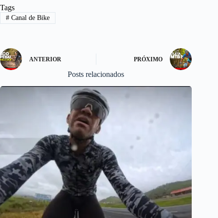
Tags
ok
do
#
Canal de Bike
n
ANTERIOR
PRÓXIMO
Posts relacionados