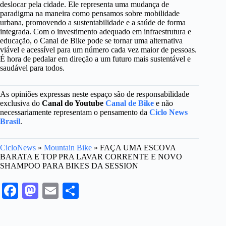
deslocar pela cidade. Ele representa uma mudança de
paradigma na maneira como pensamos sobre mobilidade
urbana, promovendo a sustentabilidade e a saúde de forma
integrada. Com o investimento adequado em infraestrutura e
educação, o Canal de Bike pode se tornar uma alternativa
viável e acessível para um número cada vez maior de pessoas.
É hora de pedalar em direção a um futuro mais sustentável e
saudável para todos.
As opiniões expressas neste espaço são de responsabilidade
exclusiva do
Canal do Youtube
Canal de Bike
e não
necessariamente representam o pensamento da
Ciclo News
Brasil
.
CicloNews
»
Mountain Bike
»
FAÇA UMA ESCOVA
BARATA E TOP PRA LAVAR CORRENTE E NOVO
SHAMPOO PARA BIKES DA SESSION
Fa
M
E
S
ce
as
m
ha
bo
to
ail
re