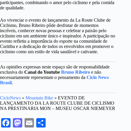
participantes, combinando o amor pelo ciclismo e pela comida
de qualidade.
Ao vivenciar o evento de lançamento da La Route Clube de
Ciclismo, Bruno Ribeiro pôde desfrutar de momentos
incríveis, conhecer novas pessoas e celebrar a paixão pelo
ciclismo em um ambiente único e inspirador. A participação no
evento refletiu a importância do esporte na comunidade de
Curitiba e a dedicação de todos os envolvidos em promover o
ciclismo como um estilo de vida saudável e cativante.
As opiniões expressas neste espaço são de responsabilidade
exclusiva do
Canal do Youtube
Bruno Ribeiro
e não
necessariamente representam o pensamento da
Ciclo News
Brasil
.
CicloNews
»
Mountain Bike
»
EVENTO DE
LANÇAMENTO DA LA ROUTE CLUBE DE CICLISMO
NA PRESTINARIA MON – MUSEU OSCAR NIEMEYER
Fa
M
E
S