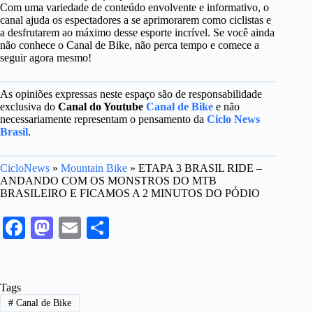
Com uma variedade de conteúdo envolvente e informativo, o
canal ajuda os espectadores a se aprimorarem como ciclistas e
a desfrutarem ao máximo desse esporte incrível. Se você ainda
não conhece o Canal de Bike, não perca tempo e comece a
seguir agora mesmo!
As opiniões expressas neste espaço são de responsabilidade
exclusiva do
Canal do Youtube
Canal de Bike
e não
necessariamente representam o pensamento da
Ciclo News
Brasil
.
CicloNews
»
Mountain Bike
»
ETAPA 3 BRASIL RIDE –
ANDANDO COM OS MONSTROS DO MTB
BRASILEIRO E FICAMOS A 2 MINUTOS DO PÓDIO
Fa
M
E
S
ce
as
m
ha
bo
to
ail
re
Tags
ok
do
#
Canal de Bike