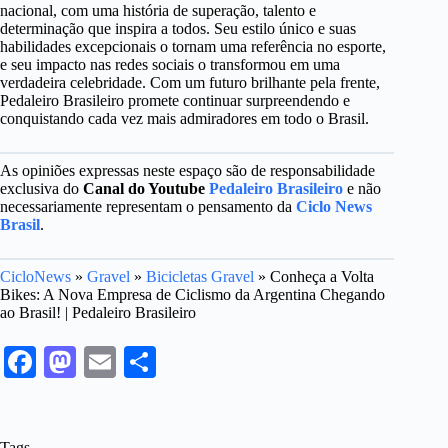
nacional, com uma história de superação, talento e
determinação que inspira a todos. Seu estilo único e suas
habilidades excepcionais o tornam uma referência no esporte,
e seu impacto nas redes sociais o transformou em uma
verdadeira celebridade. Com um futuro brilhante pela frente,
Pedaleiro Brasileiro promete continuar surpreendendo e
conquistando cada vez mais admiradores em todo o Brasil.
As opiniões expressas neste espaço são de responsabilidade
exclusiva do
Canal do Youtube
Pedaleiro Brasileiro
e não
necessariamente representam o pensamento da
Ciclo News
Brasil
.
CicloNews
»
Gravel
»
Bicicletas Gravel
»
Conheça a Volta
Bikes: A Nova Empresa de Ciclismo da Argentina Chegando
ao Brasil! | Pedaleiro Brasileiro
Fa
M
E
S
ce
as
m
ha
bo
to
ail
re
Tags