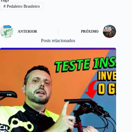
ok
do
#
Pedaleiro Brasileiro
n
ANTERIOR
PRÓXIMO
Posts relacionados