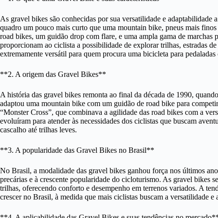
As gravel bikes são conhecidas por sua versatilidade e adaptabilidade 
quadro um pouco mais curto que uma mountain bike, pneus mais finos 
road bikes, um guidão drop com flare, e uma ampla gama de marchas para
proporcionam ao ciclista a possibilidade de explorar trilhas, estradas 
extremamente versátil para quem procura uma bicicleta para pedaladas 
**2. A origem das Gravel Bikes**
A história das gravel bikes remonta ao final da década de 1990, quando
adaptou uma mountain bike com um guidão de road bike para competir
“Monster Cross”, que combinava a agilidade das road bikes com a vers
evoluíram para atender às necessidades dos ciclistas que buscam aventur
cascalho até trilhas leves.
**3. A popularidade das Gravel Bikes no Brasil**
No Brasil, a modalidade das gravel bikes ganhou força nos últimos an
precárias e à crescente popularidade do cicloturismo. As gravel bikes s
trilhas, oferecendo conforto e desempenho em terrenos variados. A tend
crescer no Brasil, à medida que mais ciclistas buscam a versatilidade e 
**4. A aplicabilidade das Gravel Bikes e suas tendências no mercado*