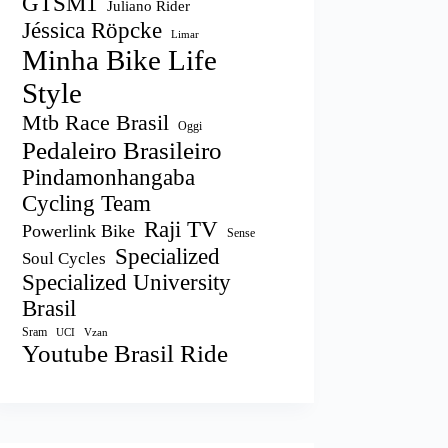
GTSM1
Juliano Rider
Jéssica Röpcke
Limar
Minha Bike Life
Style
Mtb Race Brasil
Oggi
Pedaleiro Brasileiro
Pindamonhangaba
Cycling Team
Raji TV
Powerlink Bike
Sense
Specialized
Soul Cycles
Specialized University
Brasil
Sram
UCI
Vzan
Youtube Brasil Ride