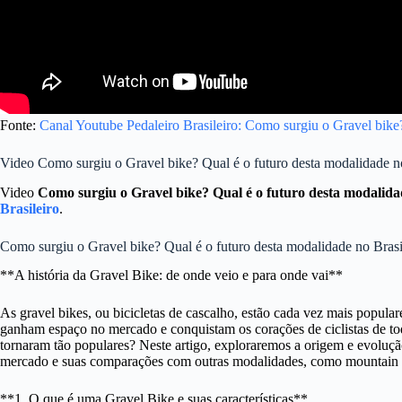
Fonte:
Canal Youtube Pedaleiro Brasileiro: Como surgiu o Gravel bike
Video Como surgiu o Gravel bike? Qual é o futuro desta modalidade n
Video
Como surgiu o Gravel bike? Qual é o futuro desta modalid
Brasileiro
.
Como surgiu o Gravel bike? Qual é o futuro desta modalidade no Brasil
**A história da Gravel Bike: de onde veio e para onde vai**
As gravel bikes, ou bicicletas de cascalho, estão cada vez mais populare
ganham espaço no mercado e conquistam os corações de ciclistas de tod
tornaram tão populares? Neste artigo, exploraremos a origem e evoluçã
mercado e suas comparações com outras modalidades, como mountain b
**1. O que é uma Gravel Bike e suas características**