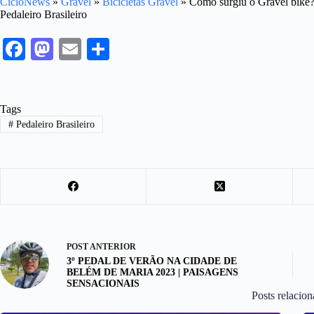
CicloNews
»
Gravel
»
Bicicletas Gravel
»
Como surgiu o Gravel bike? 
Pedaleiro Brasileiro
Fa
M
E
S
ce
as
m
ha
bo
to
ail
re
Tags
ok
do
#
Pedaleiro Brasileiro
n
POST
ANTERIOR
3º PEDAL DE VERÃO NA CIDADE DE
BELÉM DE MARIA 2023 | PAISAGENS
SENSACIONAIS
Posts relacio