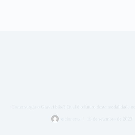
Como surgiu o Gravel bike? Qual é o futuro desta modalidade no 
ciclonews
19 de setembro de 2023