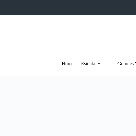
Pular
para
o
conteúdo
Home
Estrada
Grandes 