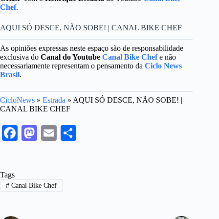
Chef
.
AQUI SÓ DESCE, NÃO SOBE! | CANAL BIKE CHEF
As opiniões expressas neste espaço são de responsabilidade
exclusiva do
Canal do Youtube
Canal Bike Chef
e não
necessariamente representam o pensamento da
Ciclo News
Brasil
.
CicloNews
»
Estrada
»
AQUI SÓ DESCE, NÃO SOBE! |
CANAL BIKE CHEF
Fa
M
E
S
ce
as
m
ha
bo
to
ail
re
Tags
ok
do
#
Canal Bike Chef
n