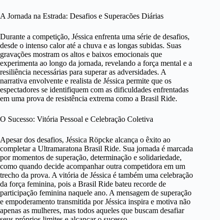
A Jornada na Estrada: Desafios e Superacões Diárias
Durante a competição, Jéssica enfrenta uma série de desafios,
desde o intenso calor até a chuva e as longas subidas. Suas
gravações mostram os altos e baixos emocionais que
experimenta ao longo da jornada, revelando a força mental e a
resiliência necessárias para superar as adversidades. A
narrativa envolvente e realista de Jéssica permite que os
espectadores se identifiquem com as dificuldades enfrentadas
em uma prova de resistência extrema como a Brasil Ride.
O Sucesso: Vitória Pessoal e Celebração Coletiva
Apesar dos desafios, Jéssica Röpcke alcança o êxito ao
completar a Ultramaratona Brasil Ride. Sua jornada é marcada
por momentos de superação, determinação e solidariedade,
como quando decide acompanhar outra competidora em um
trecho da prova. A vitória de Jéssica é também uma celebração
da força feminina, pois a Brasil Ride bateu recorde de
participação feminina naquele ano. A mensagem de superação
e empoderamento transmitida por Jéssica inspira e motiva não
apenas as mulheres, mas todos aqueles que buscam desafiar
seus próprios limites e alcançar o sucesso.