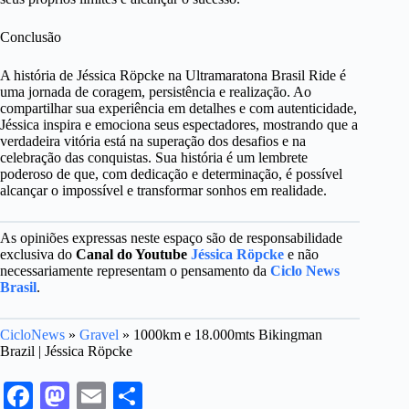
Conclusão
A história de Jéssica Röpcke na Ultramaratona Brasil Ride é
uma jornada de coragem, persistência e realização. Ao
compartilhar sua experiência em detalhes e com autenticidade,
Jéssica inspira e emociona seus espectadores, mostrando que a
verdadeira vitória está na superação dos desafios e na
celebração das conquistas. Sua história é um lembrete
poderoso de que, com dedicação e determinação, é possível
alcançar o impossível e transformar sonhos em realidade.
As opiniões expressas neste espaço são de responsabilidade
exclusiva do
Canal do Youtube
Jéssica Röpcke
e não
necessariamente representam o pensamento da
Ciclo News
Brasil
.
CicloNews
»
Gravel
»
1000km e 18.000mts Bikingman
Brazil | Jéssica Röpcke
Fa
M
E
S