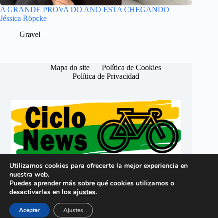
A GRANDE PROVA DO ANO ESTA CHEGANDO |
Jéssica Röpcke
Gravel
Mapa do site
Política de Cookies
Política de Privacidad
Utilizamos cookies para ofrecerte la mejor experiencia en
nuestra web.
Português (Brasil)
Puedes aprender más sobre qué cookies utilizamos o
Español (España)
desactivarlas en los
ajustes
.
Copyright © 2026 -
CicloNews Brasil
Aceptar
Ajustes