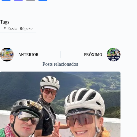
ce
as
m
ha
bo
to
ail
re
Tags
ok
do
#
Jéssica Röpcke
n
ANTERIOR
PRÓXIMO
Posts relacionados